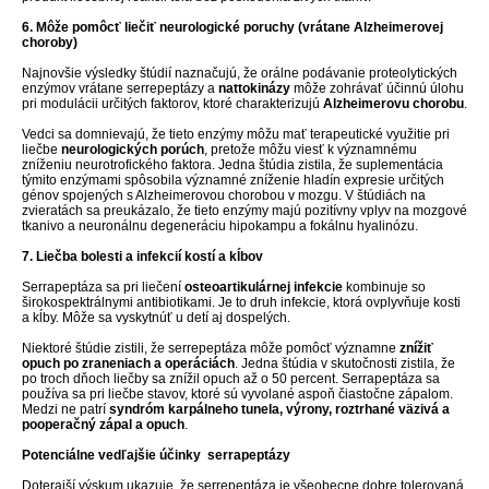
6. Môže pomôcť liečiť neurologické poruchy (vrátane Alzheimerovej
choroby)
Najnovšie výsledky štúdií naznačujú, že orálne podávanie proteolytických
enzýmov vrátane serrepeptázy a
nattokinázy
môže zohrávať účinnú úlohu
pri modulácii určitých faktorov, ktoré charakterizujú
Alzheimerovu chorobu
.
Vedci sa domnievajú, že tieto enzýmy môžu mať terapeutické využitie pri
liečbe
neurologických porúch
, pretože môžu viesť k významnému
zníženiu neurotrofického faktora. Jedna štúdia zistila, že suplementácia
týmito enzýmami spôsobila významné zníženie hladín expresie určitých
génov spojených s Alzheimerovou chorobou v mozgu. V štúdiách na
zvieratách sa preukázalo, že tieto enzýmy majú pozitívny vplyv na mozgové
tkanivo a neuronálnu degeneráciu hipokampu a fokálnu hyalinózu.
7. Liečba bolesti a infekcií kostí a kĺbov
Serrapeptáza sa pri liečení
osteoartikulárnej infekcie
kombinuje so
širokospektrálnymi antibiotikami. Je to druh infekcie, ktorá ovplyvňuje kosti
a kĺby. Môže sa vyskytnúť u detí aj dospelých.
Niektoré štúdie zistili, že serrepeptáza môže pomôcť významne
znížiť
opuch po zraneniach a operáciách
. Jedna štúdia v skutočnosti zistila, že
po troch dňoch liečby sa znížil opuch až o 50 percent. Serrapeptáza sa
používa sa pri liečbe stavov, ktoré sú vyvolané aspoň čiastočne zápalom.
Medzi ne patrí
syndróm karpálneho tunela, výrony, roztrhané väzivá a
pooperačný zápal a opuch
.
Potenciálne vedľajšie účinky serrapeptázy
Doterajší výskum ukazuje, že serrepeptáza je všeobecne dobre tolerovaná.