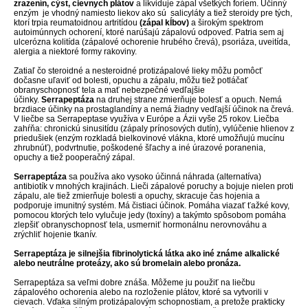
zrazenín, cýst, cievnych plátov
a likviduje zápal všetkých foriem. Účinný
enzým je vhodný namiesto liekov ako sú salicyláty a tiež steroidy pre tých,
ktorí trpia reumatoidnou artritídou
(zápal kĺbov)
a širokým spektrom
autoimúnnych ochorení, ktoré narúšajú zápalovú odpoveď. Patria sem aj
ulcerózna kolitída (zápalové ochorenie hrubého črevá), psoriáza, uveitída,
alergia a niektoré formy rakoviny.
Zatiaľ čo steroidné a nesteroidné protizápalové lieky môžu pomôcť
dočasne uľaviť od bolesti, opuchu a zápalu, môžu tiež potláčať
obranyschopnosť tela a mať nebezpečné vedľajšie
účinky.
Serrapeptáza
na druhej strane zmierňuje bolesť a opuch. Nemá
brzdiace účinky na prostaglandíny a nemá žiadny vedľajší účinok na črevá.
V liečbe sa Serrapeptase využíva v Európe a Ázii vyše 25 rokov. Liečba
zahŕňa: chronickú sinusitídu (zápaly prínosových dutín), vylúčenie hlienov z
priedušiek (enzým rozkladá bielkovinové vlákna, ktoré umožňujú mucínu
zhrubnúť), podvrtnutie, poškodené šľachy a iné úrazové poranenia,
opuchy a tiež pooperačný zápal.
Serrapeptáza
sa používa ako vysoko účinná náhrada (alternatíva)
antibiotík v mnohých krajinách. Lieči zápalové poruchy a bojuje nielen proti
zápalu, ale tiež zmierňuje bolesti a opuchy, skracuje čas hojenia a
podporuje imunitný systém. Má čistiaci účinok. Pomáha viazať ťažké kovy,
pomocou ktorých telo vylučuje jedy (toxíny) a takýmto spôsobom pomáha
zlepšiť obranyschopnosť tela, usmerniť hormonálnu nerovnováhu a
zrýchliť hojenie tkanív.
Serrapeptáza je silnejšia fibrinolytická látka ako iné známe alkalické
alebo neutrálne proteázy, ako sú bromelain alebo pronáza.
Serrapeptáza sa veľmi dobre znáša. Môžeme ju použiť na liečbu
zápalového ochorenia alebo na rozloženie plátov, ktoré sa vytvorili v
cievach. Vďaka silným protizápalovým schopnostiam, a pretože prakticky