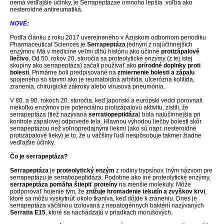
nemá vedľajšie účinky, je Serrapeptázae omnoho lepšia voľba ako
nesteroidné antireumatiká.
NOVÉ:
Podľa článku z roku 2017 uverejneného v Ázijskom odbornom periodiku
Pharmaceutical Sciences je
Serrapeptáza
jedným z najúčinnejších
enzýmov. Má v medicíne veľmi dlhú históriu ako účinné
protizápalové
liečivo
. Od 50. rokov 20. storočia sa proteolytické enzýmy (z tej istej
skupiny ako serrapeptáza) začali používať ako
prírodné doplnky proti
bolesti
. Primárne boli predpisované na
zmiernenie bolesti a zápalu
spojeného so stavmi ako je reumatoidná artritída, ulcerózna kolitída,
zranenia, chirurgické zákroky alebo vírusová pneumónia.
V 80. a 90. rokoch 20. storočia, keď japonskí a európski vedci porovnali
niekoľko enzýmov pre potenciálnu protizápalovú aktivitu, zistili, že
serrapeptáza (tiež nazývaná
serratiopeptidáza
) bola najúčinnejšia pri
kontrole zápalovej odpovede tela. Hlavnou výhodou liečby bolesti skôr
serrapeptázou než voľnopredajnými liekmi (ako sú napr. nesteroidné
protizápalové lieky) je to, že u väčšiny ľudí nespôsobuje takmer žiadne
vedľajšie účinky.
Čo je serrapeptáza?
Serrapeptáza
je
proteolytický enzým
z rodiny trypsínov. Iným názvom pre
serrapeptázu je serratiopeptidáza. Podobne ako iné proteolytické enzýmy,
serrapeptáza pomáha štiepiť proteíny
na menšie molekuly. Môže
podporovať hojenie tým, že
znižuje hromadenie tekutín a zvyškov krvi
,
ktoré sa môžu vyskytnúť okolo tkaniva, keď dôjde k zraneniu. Dnes je
serrapeptáza väčšinou izolovaná z nepatogénnych baktérií nazývaných
Serratia E15
, ktoré sa nachádzajú v priadkach morušových.