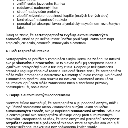
znížiť tvorbu jazvového tkaniva
redukovať nadmerný hlien
štiepiť nadbytočné proteíny
zlepšiť zníženie priepustnosti kapilár (malých krvných ciev)
kontrolovať histamínové reakcie
pomáhať pri absorpcii krvou a lymfatickým systémom rozložených
látok
Ďalej sa zistilo, že
serratiopeptidáza zvyšuje aktivitu niektorých
antibiotík
, ktoré sa pri liečbe infekcií bežne používajú. Patria sem napr.
ampicilín, ciclacilín, cefalexín, minocyklín a cefotiam.
4. Lieči respiračné infekcie
Serrapeptáza sa používa v kombinácii s inými liekmi na zvládnutie infekcií
ako je
sínusitída a bronchitída
. Je to hlavne kvôli jej schopnosti riediť a
vylučovať prebytočný hlien a tekutiny z tela. Podporuje tiež lymfatickú
drenáž a reguluje zápalové reakcie. Niektoré štúdie zistili, že serrapeptáza
môže znížiť hromadenie neutrofilov.
Neutrofily
sú biele krvinky uvoľňované
z imunitného systému ako reakcia na infekciu. Nadmerná akumulácia
neutrofilov v pľúcach môže zahusťovať hlien a zhoršovať príznaky
postihujúce uši, nos a hrdlo.
5. Bojuje s autoimunitnými ochoreniami
Niektoré štúdie naznačujú, že serrapeptáza a jej podobné enzýmy môžu
byť účinné samostatne alebo v kombinácii s inými liekmi pri liečbe
autoimunitných chorôb
, ako je napríklad
reumatoidná artritída
. Stále nie
je celkom jasné ako serrapeptáza účinkuje v boji proti autoimunitným
reakciám. Predpokladá sa však, že tento enzým má jedinečnú
schopnosť
rozpúšťať odumreté a poškodené tkanivo
, ktoré sa vytvára ako vedľajší
produkt liečebnej reakcii tela bez poškodenia živých tkanív.