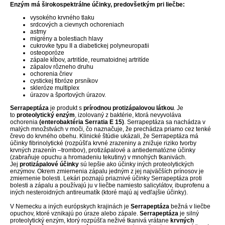
Enzým má širokospektrálne účinky, predovšetkým pri liečbe:
vysokého krvného tlaku
srdcových a cievnych ochoreniach
astmy
migrény a bolestiach hlavy
cukrovke typu II a diabetickej polyneuropatii
osteoporóze
zápale kĺbov, artritíde, reumatoidnej artritíde
zápalov rôzneho druhu
ochorenia čriev
cystickej fibróze prsníkov
skleróze multiplex
úrazov a športových úrazov.
Serrapeptáza
je produkt s
prírodnou protizápalovou látkou
. Je
to
proteolytický enzým
, izolovaný z baktérie, ktorá nevyvoláva
ochorenia
(enterobaktéria Serratia E 15)
. Serrapeptáza sa nachádza v
malých množstvách v moči, čo naznačuje, že prechádza priamo cez tenké
črevo do krvného obehu. Klinické štúdie ukázali, že Serrapeptáza má
účinky fibrinolytické (rozpúšťa krvné zrazeniny a znižuje riziko tvorby
krvných zrazenín –trombov), protizápalové a antiedematózne účinky
(zabraňuje opuchu a hromadeniu tekutiny) v mnohých tkanivách.
Jej
protizápalové účinky
sú lepšie ako účinky iných proteolytických
enzýmov. Okrem zmiernenia zápalu jedným z jej najväčších prínosov je
zmiernenie bolesti. Lekári poznajú priaznivé účinky Serrapeptáza proti
bolesti a zápalu a používajú ju v liečbe namiesto salicylátov, ibuprofenu a
iných nesteroidných antireumatík (ktoré majú aj vedľajšie účinky).
V Nemecku a iných európskych krajinách je
Serrapeptáza
bežná v liečbe
opuchov, ktoré vznikajú po úraze alebo zápale.
Serrapeptáza
je silný
proteolytický enzým, ktorý rozpúšťa neživé tkanivá vrátane
krvných