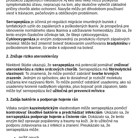
produkciu zápalových mediátorov. Aj keď tieto lieky môžu poskytnúť
symptomatickú úľavu, nepracujú na tom, aby skutočne vyliečili základné
príčiny chorôb alebo ochorení. Navyše môžu pri dlhodobom používaní
viesť k tráviacim, pečeňovým a obličkovým problémom.
Serrapeptáza
je účinná pri regulácii migrácie imunitných buniek z
lymfatických uzlín do zapálených a poškodených tkanív. Je prospešná pre
obnovenie normálneho stavu tkaniva a udržiavanie homeostázy. Zdá sa, že
tento enzým čiastočne účinkuje tak, že štiepi cyklooxygenázu.
Cyklooxygenáza
je enzým zodpovedný za produkciu rôznych zápalových
molekúl. Môže tiež zmierniť bolesť blokovaním uvoľňovania
bradykinínu
v
poškodenom tkanive, čo vedie k odpovedi na bolesť.
2. Znižuje riziko aterosklerózy
Niektoré štúdie ukazujú, že
serapeptáza
má potenciál pomáhať
znižovať
aterosklerózu a riziko srdcových chorôb
. Serrapeptáza má
fibrinolytické
vlastnosti
. To znamená, že môže pomôcť zabrániť
tvorbe krvných
zrazenín
. Jedným zo spôsobov, ako to dosiahnuť je rozložiť molekulu
zrážania krvi nazývanú fibrín. To môže pomôcť odstrániť usadeniny, ako sú
usadeniny tvorené nadbytkom vápnika, plus bojovať proti zápalom, takto
môže byť serrepeptáza tiež
užitočná pri prevencii mŕtvice
.
3. Zabíja baktérie a podporuje hojenie rán
Vďaka svojim
kazeinolytickým
vlastnostiam môže serrapeptáza pomôcť
kontrolovať škodlivé baktérie a predchádzať infekciám
. Ukázalo sa, že
serrapeptáza podporuje hojenie a čistenie rán
. Dokázalo sa, že tento
enzým tiež opravuje popáleniny a traumy na koži. Je to užitočné na
podporu zotavovania sa z infekcií a zranení. Preukázalo sa, že
serrapeptáza môže:
znížiť opuch