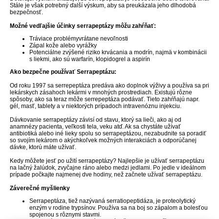
Stále je však potrebný ďalší výskum, aby sa preukázala jeho dlhodobá
bezpečnosť.
Možné vedľajšie účinky serrapeptázy môžu zahŕňať:
Tráviace problémyvrátane nevoľnosti
Zápal kože alebo vyrážky
Potenciálne zvýšené riziko krvácania a modrín, najmä v kombinácii
s liekmi, ako sú warfarín, klopidogrel a aspirín
Ako bezpečne používať Serrapeptázu:
Od roku 1997 sa serrepeptáza predáva ako doplnok výživy a používa sa pri
lekárskych zásahoch lekármi v mnohých prostrediach. Existujú rôzne
spôsoby, ako sa teraz môže serrepeptáza podávať. Tieto zahŕňajú napr.
gél, masť, tablety a v niektorých prípadoch intravenóznu injekciu.
Dávkovanie serrapeptázy závisí od stavu, ktorý sa lieči, ako aj od
anamnézy pacienta, veľkosti tela, veku atď. Ak sa chystáte užívať
antibiotiká alebo iné lieky spolu so serrapeptázou, nezabudnite sa poradiť
so svojím lekárom o akýchkoľvek možných interakciách a odporúčanej
dávke, ktorú máte užívať.
Kedy môžete jesť po užití serrapeptázy? Najlepšie je užívať serrapeptázu
na lačný žalúdok, zvyčajne ráno alebo medzi jedlami. Po jedle v ideálnom
prípade počkajte najmenej dve hodiny, než začnete užívať serrapeptázu.
Záverečné myšlienky
Serrapeptáza, tiež nazývaná serratiopeptidáza, je proteolytický
enzým v rodine trypsínov. Používa sa na boj so zápalom a bolesťou
spojenou s rôznymi stavmi.