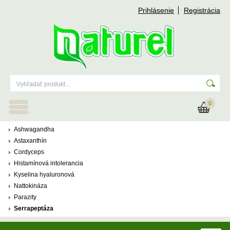
Prihlásenie
Registrácia
0
Ashwagandha
Astaxanthín
Cordyceps
Histamínová intolerancia
Kyselina hyaluronová
Nattokináza
Parazity
Serrapeptáza