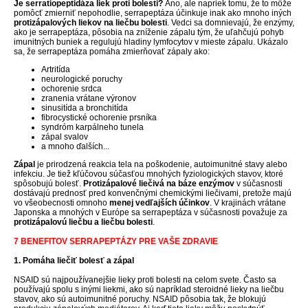
Je serratiopeptidáza liek proti bolesti?
Áno, ale napriek tomu, že to môže
pomôcť zmierniť nepohodlie, serrapeptáza účinkuje inak ako mnoho iných
protizápalových liekov
na liečbu bolesti
. Vedci sa domnievajú, že enzýmy,
ako je serrapeptáza, pôsobia na zníženie zápalu tým, že uľahčujú pohyb
imunitných buniek a regulujú hladiny lymfocytov v mieste zápalu. Ukázalo
sa, že serrapeptáza pomáha zmierňovať zápaly ako:
Artritída
neurologické poruchy
ochorenie srdca
zranenia vrátane výronov
sinusitída a bronchitída
fibrocystické ochorenie prsníka
syndróm karpálneho tunela
zápal svalov
a mnoho ďalších...
Zápal
je prirodzená reakcia tela na poškodenie, autoimunitné stavy alebo
infekciu. Je tiež kľúčovou súčasťou mnohých fyziologických stavov, ktoré
spôsobujú bolesť.
Protizápalové liečivá
na báze enzýmov
v súčasnosti
dostávajú prednosť pred konvenčnými chemickými liečivami, pretože majú
vo všeobecnosti omnoho
menej vedľajších účinkov
. V krajinách vrátane
Japonska a mnohých v Európe sa serrapeptáza v súčasnosti považuje za
protizápalovú liečbu a liečbu bolesti
.
7 BENEFITOV SERRAPEPTÁZY PRE VAŠE ZDRAVIE
1. Pomáha liečiť bolesť a zápal
NSAID sú najpoužívanejšie lieky proti bolesti na celom svete. Často sa
používajú spolu s inými liekmi, ako sú napríklad steroidné lieky na liečbu
stavov, ako sú autoimunitné poruchy. NSAID pôsobia tak, že blokujú