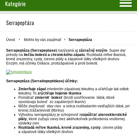
Kategórie
Serrapeptáza
Úvod
Mohlo by vás zaujímať
Serrapeptáza
Serrapeptáza (Serrapeptase)
nazývaná aj
zázračný enzým
. Super dar
prírody na
liečbu bolesti a chronického zápalu
. Rozkladá mŕtve tkanivá,
krvné zrazeniny, cysty, cievne pláty a zápalové látky všetkých druhov.
Enzým, má účinky čistiace, protizápalové a proti bolesti.
Serrapeptáza (Serratiopeptidase) účinky:
Zmierňuje zápal
zriedením zápalovej tekutiny a uľahčuje tak odtok
tekutiny. To
zrýchľuje hojenie tkaniva
Pomáhať
zmierniť bolesť
(brzdí uvoľňovanie látok, ktoré
vyvolávajú bolesť zo zapálených tkanív)
Môže zlepšovať stav ciev a srdca rozkladaním vedľajších látok, pri
krvnej zrážanlivosti (fibrínu)
Výhodou serrapeptázy je schopnosť
rozpúšťať aterosklerotické
pláty
, ktoré zužujú cievy bez akéhokoľvek poškodenia vnútornej
výstelky ciev
Rozkladá mŕtve tkanivá, krvné zrazeniny, cysty
, cievne pláty
a zápalové látky všetkých druhov