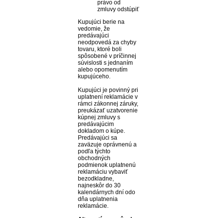
právo od
zmluvy odstúpiť
Kupujúci berie na
vedomie, že
predávajúci
neodpovedá za chyby
tovaru, ktoré boli
spôsobené v príčinnej
súvislosti s jednaním
alebo opomenutím
kupujúceho.
Kupujúci je povinný pri
uplatnení reklamácie v
rámci zákonnej záruky,
preukázať uzatvorenie
kúpnej zmluvy s
predávajúcim
dokladom o kúpe.
Predávajúci sa
zaväzuje oprávnenú a
podľa týchto
obchodných
podmienok uplatnenú
reklamáciu vybaviť
bezodkladne,
najneskôr do 30
kalendárnych dní odo
dňa uplatnenia
reklamácie.