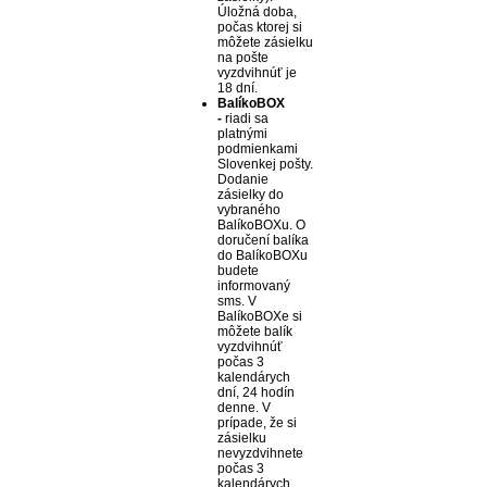
Úložná doba,
počas ktorej si
môžete zásielku
na pošte
vyzdvihnúť je
18 dní.
BalíkoBOX
-
riadi sa
platnými
podmienkami
Slovenkej pošty.
Dodanie
zásielky do
vybraného
BalíkoBOXu. O
doručení balíka
do BalíkoBOXu
budete
informovaný
sms. V
BalíkoBOXe si
môžete balík
vyzdvihnúť
počas 3
kalendárych
dní, 24 hodín
denne. V
prípade, že si
zásielku
nevyzdvihnete
počas 3
kalendárych