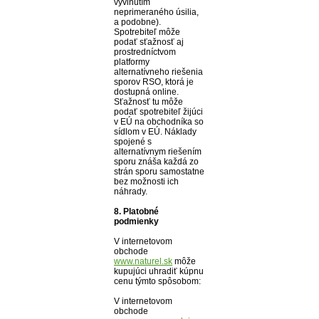
vyvinutím
neprimeraného úsilia,
a podobne).
Spotrebiteľ môže
podať sťažnosť aj
prostredníctvom
platformy
alternatívneho riešenia
sporov RSO, ktorá je
dostupná online.
Sťažnosť tu môže
podať spotrebiteľ žijúci
v EÚ na obchodníka so
sídlom v EÚ. Náklady
spojené s
alternatívnym riešením
sporu znáša každá zo
strán sporu samostatne
bez možnosti ich
náhrady.
8. Platobné
podmienky
V internetovom
obchode
www.naturel.sk
môže
kupujúci uhradiť kúpnu
cenu týmto spôsobom:
V internetovom
obchode