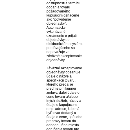
dostupnosti a termínu
dodania tovaru
požadovaného
kupujúcim označené
ako "potvrdenie
objednávky".
Automaticky
vykonávané
oznámenie o prijatí
objednávky do
elektronického systému
predávajúceho sa
nepovažuje za
záväzné akceptovanie
objednávky.
Záväzné akceptovanie
objednávky obsahuje
údaje o názve a
špecifikácii tovaru,
ktorého predaj je
predmetom kúpnej
zmluvy, ďalej údaje o
cene tovaru a/alebo
iných služieb, názov a
údaje o kupujúcom,
resp. adrese, kde má
byť tovar dodaný a
údaje o cene, spôsobe
prepravy tovaru do
dohodnutého miesta
doručenia tovaru pre