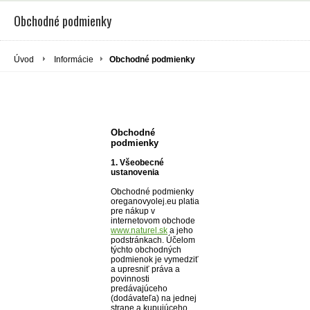
Obchodné podmienky
Úvod
Informácie
Obchodné podmienky
Obchodné
podmienky
1. Všeobecné
ustanovenia
Obchodné podmienky
oreganovyolej.eu platia
pre nákup v
internetovom obchode
www.naturel.sk
a jeho
podstránkach. Účelom
týchto obchodných
podmienok je vymedziť
a upresniť práva a
povinnosti
predávajúceho
(dodávateľa) na jednej
strane a kupujúceho