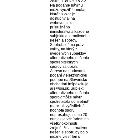
Zákona 391/2015 Z.z.
Na podanie návrhu
môže využiť formulár,
ktorého vzor je
dostupný aj na
webovom sídle
príslušného
ministerstva a každého
subjektu alternatívneho
riešenia sporov.
Spotrebiteľ má právo
voľby, na ktorý z
uvedených subjektov
alternatívneho riešenia
spotrebiteľských
sporov sa obráti.
Adresa na podávanie
podaní v elektronickej
podobe na Slovenskú
obchodnú inšpekciu je
ars@soi.sk. Subjekt
alternatívneho riešenia
sporov môže návrh
spotrebiteľa odmietnuť
(napr. ak vyčísliteľná
hodnota sporu
nepresahuje sumu 20
eur; ak je vzhľadom na
všetky okolnosti
zrejmé, že alternatívne
riešenie sporu by bolo
možné viesť len s