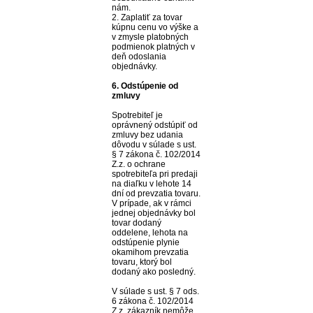
nám.
2. Zaplatiť za tovar
kúpnu cenu vo výške a
v zmysle platobných
podmienok platných v
deň odoslania
objednávky.
6. Odstúpenie od
zmluvy
Spotrebiteľ je
oprávnený odstúpiť od
zmluvy bez udania
dôvodu v súlade s ust.
§ 7 zákona č. 102/2014
Z.z. o ochrane
spotrebiteľa pri predaji
na diaľku v lehote 14
dní od prevzatia tovaru.
V prípade, ak v rámci
jednej objednávky bol
tovar dodaný
oddelene, lehota na
odstúpenie plynie
okamihom prevzatia
tovaru, ktorý bol
dodaný ako posledný.
V súlade s ust. § 7 ods.
6 zákona č. 102/2014
Z.z. zákazník nemôže