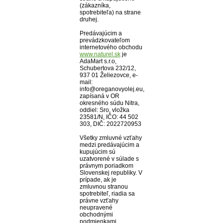
(zákazníka,
spotrebiteľa) na strane
druhej.
Predávajúcim a
prevádzkovateľom
internetového obchodu
www.naturel.sk
je
AdaMart s.r.o,
Schubertova 232/12,
937 01 Želiezovce, e-
mail:
info@oreganovyolej.eu,
zapísaná v OR
okresného súdu Nitra,
oddiel: Sro, vložka
23581/N, IČO: 44 502
303, DIČ: 2022720953
Všetky zmluvné vzťahy
medzi predávajúcim a
kupujúcim sú
uzatvorené v súlade s
právnym poriadkom
Slovenskej republiky. V
prípade, ak je
zmluvnou stranou
spotrebiteľ, riadia sa
právne vzťahy
neupravené
obchodnými
podmienkami