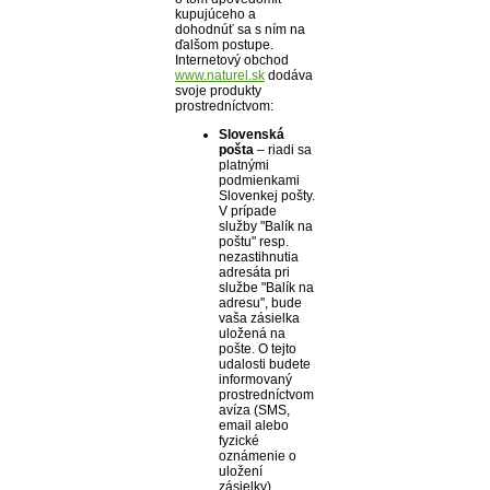
kupujúceho a
dohodnúť sa s ním na
ďalšom postupe.
Internetový obchod
www.naturel.sk
dodáva
svoje produkty
prostredníctvom:
Slovenská
pošta
– riadi sa
platnými
podmienkami
Slovenkej pošty.
V prípade
služby "Balík na
poštu" resp.
nezastihnutia
adresáta pri
službe "Balík na
adresu", bude
vaša zásielka
uložená na
pošte. O tejto
udalosti budete
informovaný
prostredníctvom
avíza (SMS,
email alebo
fyzické
oznámenie o
uložení
zásielky).