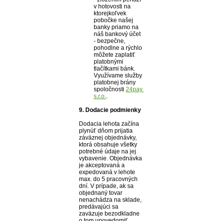
v hotovosti na
ktorejkoľvek
pobočke našej
banky priamo na
náš bankový účet
- bezpečne,
pohodlne a rýchlo
môžete zaplatiť
platobnými
tlačítkami bánk.
Využívame služby
platobnej brány
spoločnosti
24pay.
s.r.o.
.
9. Dodacie podmienky
Dodacia lehota začína
plynúť dňom prijatia
záväznej objednávky,
ktorá obsahuje všetky
potrebné údaje na jej
vybavenie. Objednávka
je akceptovaná a
expedovaná v lehote
max. do 5 pracovných
dní. V prípade, ak sa
objednaný tovar
nenachádza na sklade,
predávajúci sa
zaväzuje bezodkladne
o tom upovedomiť