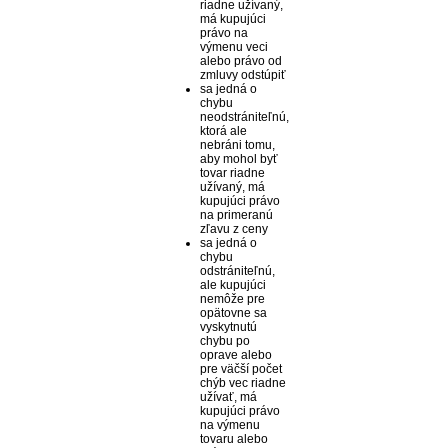
riadne užívaný,
má kupujúci
právo na
výmenu veci
alebo právo od
zmluvy odstúpiť
sa jedná o
chybu
neodstrániteľnú,
ktorá ale
nebráni tomu,
aby mohol byť
tovar riadne
užívaný, má
kupujúci právo
na primeranú
zľavu z ceny
sa jedná o
chybu
odstrániteľnú,
ale kupujúci
nemôže pre
opätovne sa
vyskytnutú
chybu po
oprave alebo
pre väčší počet
chýb vec riadne
užívať, má
kupujúci právo
na výmenu
tovaru alebo