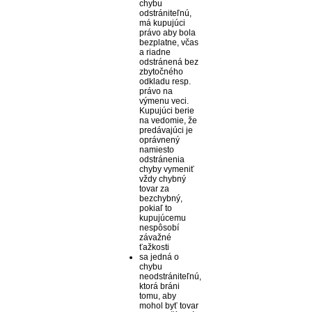
chybu
odstrániteľnú,
má kupujúci
právo aby bola
bezplatne, včas
a riadne
odstránená bez
zbytočného
odkladu resp.
právo na
výmenu veci.
Kupujúci berie
na vedomie, že
predávajúci je
oprávnený
namiesto
odstránenia
chyby vymeniť
vždy chybný
tovar za
bezchybný,
pokiaľ to
kupujúcemu
nespôsobí
závažné
ťažkosti
sa jedná o
chybu
neodstrániteľnú,
ktorá bráni
tomu, aby
mohol byť tovar