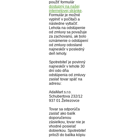
použiť formulár
dostupný na našej
internetovej stránke
.
Formulár je možné
vyplniť v počítači a
následne vytlačiť.
Lehota na odstúpenie
od zmluvy sa považuje
za zachovanú, ak bolo
oznámenie o odstúpení
od zmluvy odoslané
najneskôr v posledný
deň lehoty.
Spotrebiteľ je povinný
najneskôr v lehote 30
dní odo dňa
odstúpenia od zmluvy
zaslať tovar späť na
adresu:
AdaMart s.r.o.
Schubertova 232/12
937 01 Želiezovce
Tovar sa odporúča
zaslať ako balík
doporučenou
zásielkou, tovar nie je
vhodné posielať
dobierkou. Spotrebiteľ
priloží do balíka kópiu