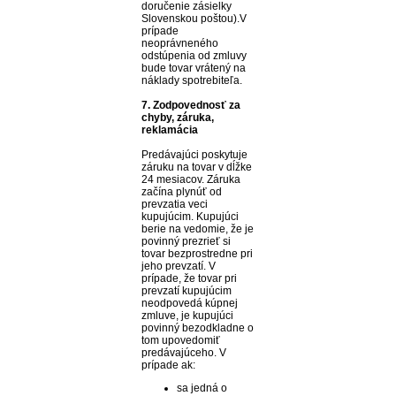
doručenie zásielky
Slovenskou poštou).V
prípade
neoprávneného
odstúpenia od zmluvy
bude tovar vrátený na
náklady spotrebiteľa.
7. Zodpovednosť za
chyby, záruka,
reklamácia
Predávajúci poskytuje
záruku na tovar v dĺžke
24 mesiacov. Záruka
začína plynúť od
prevzatia veci
kupujúcim. Kupujúci
berie na vedomie, že je
povinný prezrieť si
tovar bezprostredne pri
jeho prevzatí. V
prípade, že tovar pri
prevzatí kupujúcim
neodpovedá kúpnej
zmluve, je kupujúci
povinný bezodkladne o
tom upovedomiť
predávajúceho. V
prípade ak:
sa jedná o