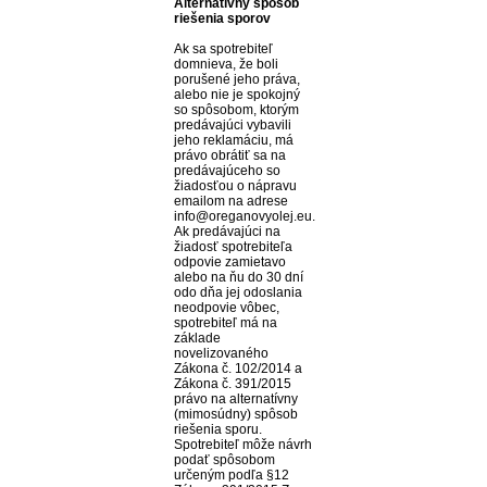
Alternatívny spôsob
riešenia sporov
Ak sa spotrebiteľ
domnieva, že boli
porušené jeho práva,
alebo nie je spokojný
so spôsobom, ktorým
predávajúci vybavili
jeho reklamáciu, má
právo obrátiť sa na
predávajúceho so
žiadosťou o nápravu
emailom na adrese
info@oreganovyolej.eu.
Ak predávajúci na
žiadosť spotrebiteľa
odpovie zamietavo
alebo na ňu do 30 dní
odo dňa jej odoslania
neodpovie vôbec,
spotrebiteľ má na
základe
novelizovaného
Zákona č. 102/2014 a
Zákona č. 391/2015
právo na alternatívny
(mimosúdny) spôsob
riešenia sporu.
Spotrebiteľ môže návrh
podať spôsobom
určeným podľa §12