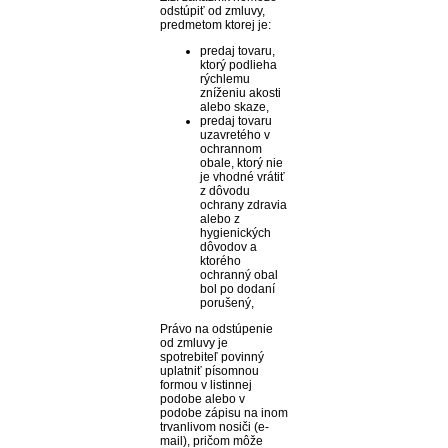
odstúpiť od zmluvy,
predmetom ktorej je:
predaj tovaru,
ktorý podlieha
rýchlemu
zníženiu akosti
alebo skaze,
predaj tovaru
uzavretého v
ochrannom
obale, ktorý nie
je vhodné vrátiť
z dôvodu
ochrany zdravia
alebo z
hygienických
dôvodov a
ktorého
ochranný obal
bol po dodaní
porušený,
Právo na odstúpenie
od zmluvy je
spotrebiteľ povinný
uplatniť písomnou
formou v listinnej
podobe alebo v
podobe zápisu na inom
trvanlivom nosiči (e-
mail), pričom môže