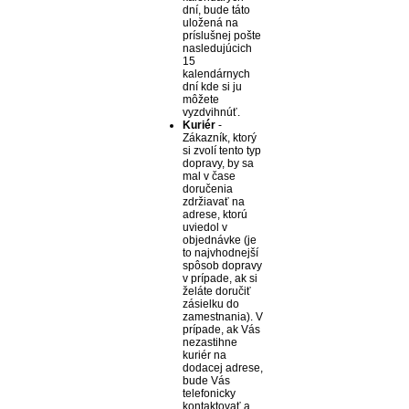
dní, bude táto
uložená na
príslušnej pošte
nasledujúcich
15
kalendárnych
dní kde si ju
môžete
vyzdvihnúť.
Kuriér
-
Zákazník, ktorý
si zvolí tento typ
dopravy, by sa
mal v čase
doručenia
zdržiavať na
adrese, ktorú
uviedol v
objednávke (je
to najvhodnejší
spôsob dopravy
v prípade, ak si
želáte doručiť
zásielku do
zamestnania). V
prípade, ak Vás
nezastihne
kuriér na
dodacej adrese,
bude Vás
telefonicky
kontaktovať a