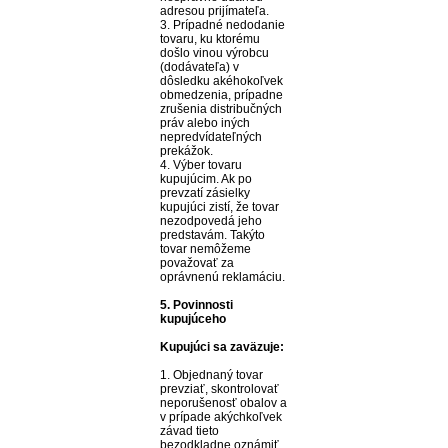
adresou prijímateľa.
3. Prípadné nedodanie
tovaru, ku ktorému
došlo vinou výrobcu
(dodávateľa) v
dôsledku akéhokoľvek
obmedzenia, prípadne
zrušenia distribučných
práv alebo iných
nepredvídateľných
prekážok.
4. Výber tovaru
kupujúcim. Ak po
prevzatí zásielky
kupujúci zistí, že tovar
nezodpovedá jeho
predstavám. Takýto
tovar nemôžeme
považovať za
oprávnenú reklamáciu.
5. Povinnosti
kupujúceho
Kupujúci sa zaväzuje:
1. Objednaný tovar
prevziať, skontrolovať
neporušenosť obalov a
v prípade akýchkoľvek
závad tieto
bezodkladne oznámiť