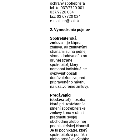
ochrany spotrebiteľa
tel. č.: 037/7720 001,
037/7720 034
fax: 037/7720 024
e-mail: nr@soi.sk
2. Vymedzenie pojmov
Spotrebiteľská
zmluva
– je kúpna
zmluva, ak zmluvnými
stranami sú na jednej
strane dodávateľ a na
druhej strane
spotrebiteľ, ktorý
nemohol individuálne
ovplyvniť obsah
dodávateľom vopred
pripraveného návrhu
na uzatvorenie zmluvy.
Predávajúci
(dodávateľ)
– osoba,
ktorá pri uzatváraní a
plnení spotrebiteľskej
zmluvy koná v rámci
predmetu svojej
obchodnej alebo inej
podnikateľskej činnosti.
Je to podnikateľ, ktorý
spotrebiteľovi ponúka
alebo predáva výrobky