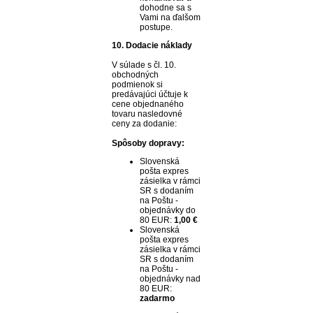
dohodne sa s
Vami na ďalšom
postupe.
10. Dodacie náklady
V súlade s čl. 10.
obchodných
podmienok si
predávajúci účtuje k
cene objednaného
tovaru nasledovné
ceny za dodanie:
Spôsoby dopravy:
Slovenská
pošta expres
zásielka v rámci
SR s dodaním
na Poštu -
objednávky do
80 EUR:
1,00
€
Slovenská
pošta expres
zásielka v rámci
SR s dodaním
na Poštu -
objednávky nad
80 EUR:
zadarmo