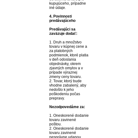
kupujúceho, prípadne
iné údaje.
4. Povinnosti
predávajúceho
Predávajúci sa
zaväzuje dodať:
1. Druh a množstvo
tovaru v kúpnej cene a
za platobných
podmienok, ktoré platia
v deň odoslania
objednávky, okrem
zjavných omylov a v
prípade výraznej
zmeny ceny tovaru.
2. Tovar, ktorý bude
vhodne zabalený, aby
nedošlo k jeho
poškodeniu počas
prepravy.
Nezodpovedáme za:
1. Oneskorené dodanie
tovaru zavinené
poštou.
2. Oneskorené dodanie
tovaru zavinené
nesprávne udanou