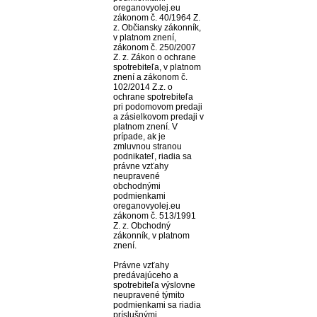
oreganovyolej.eu
zákonom č. 40/1964 Z.
z. Občiansky zákonník,
v platnom znení,
zákonom č. 250/2007
Z. z. Zákon o ochrane
spotrebiteľa, v platnom
znení a zákonom č.
102/2014 Z.z. o
ochrane spotrebiteľa
pri podomovom predaji
a zásielkovom predaji v
platnom znení. V
prípade, ak je
zmluvnou stranou
podnikateľ, riadia sa
právne vzťahy
neupravené
obchodnými
podmienkami
oreganovyolej.eu
zákonom č. 513/1991
Z. z. Obchodný
zákonník, v platnom
znení.
Právne vzťahy
predávajúceho a
spotrebiteľa výslovne
neupravené týmito
podmienkami sa riadia
príslušnými