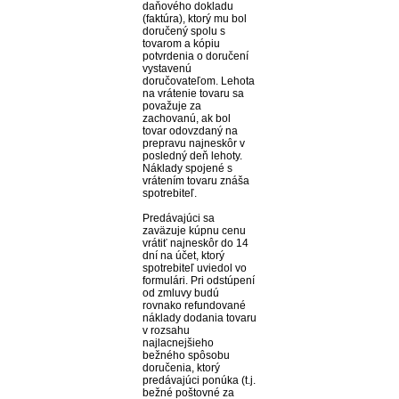
daňového dokladu
(faktúra), ktorý mu bol
doručený spolu s
tovarom a kópiu
potvrdenia o doručení
vystavenú
doručovateľom. Lehota
na vrátenie tovaru sa
považuje za
zachovanú, ak bol
tovar odovzdaný na
prepravu najneskôr v
posledný deň lehoty.
Náklady spojené s
vrátením tovaru znáša
spotrebiteľ.
Predávajúci sa
zaväzuje kúpnu cenu
vrátiť najneskôr do 14
dní na účet, ktorý
spotrebiteľ uviedol vo
formulári. Pri odstúpení
od zmluvy budú
rovnako refundované
náklady dodania tovaru
v rozsahu
najlacnejšieho
bežného spôsobu
doručenia, ktorý
predávajúci ponúka (t.j.
bežné poštovné za