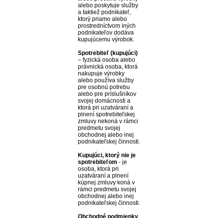
alebo poskytuje služby
a taktiež podnikateľ,
ktorý priamo alebo
prostredníctvom iných
podnikateľov dodáva
kupujúcemu výrobok.
Spotrebiteľ (kupujúci)
– fyzická osoba alebo
právnická osoba, ktorá
nakupuje výrobky
alebo používa služby
pre osobnú potrebu
alebo pre príslušníkov
svojej domácnosti a
ktorá pri uzatváraní a
plnení spotrebiteľskej
zmluvy nekoná v rámci
predmetu svojej
obchodnej alebo inej
podnikateľskej činnosti.
Kupujúci, ktorý nie je
spotrebiteľom
- je
osoba, ktorá pri
uzatváraní a plnení
kúpnej zmluvy koná v
rámci predmetu svojej
obchodnej alebo inej
podnikateľskej činnosti.
Obchodné podmienky