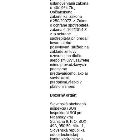
ustanoveniami zákona
č. 40/1964 Zb.,
Občianskeho
zákonníka, zákona
č.250/2007Z. z. Zákon
o ochrane spotrebiteľa,
zákona č. 102/2014 Z.
z. o ochrane
spotrebiteľa pri predaji
tovaru alebo
poskytovaní služieb na
základe zmluvy
uzavretej na diaľku
alebo zmluvy uzavretej
mimo prevádzkových
priestorov
predávajúceho, ako aj
súvisiacimi
predpismi,všetko v
platnom znení.
Dozorný orgán:
Slovenská obchodná
inšpekcia (SOI)
Inšpektorát SOI pre
Nitiansky kraj
Staničná 9, P. O. BOX
49A, 950 50 Nitra 1,
Slovenská republika
odbor technickej
kontroly výrobkov a