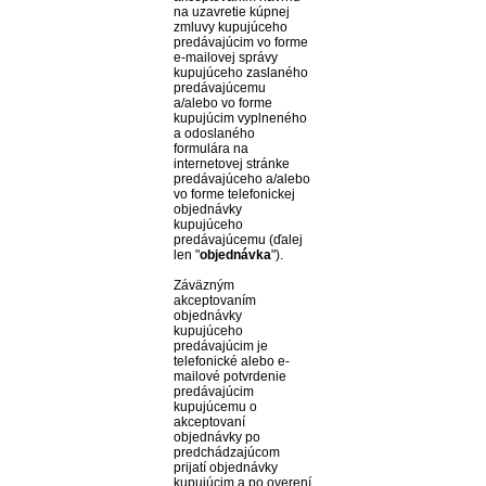
na uzavretie kúpnej
zmluvy kupujúceho
predávajúcim vo forme
e-mailovej správy
kupujúceho zaslaného
predávajúcemu
a/alebo vo forme
kupujúcim vyplneného
a odoslaného
formulára na
internetovej stránke
predávajúceho a/alebo
vo forme telefonickej
objednávky
kupujúceho
predávajúcemu (ďalej
len "
objednávka
").
Záväzným
akceptovaním
objednávky
kupujúceho
predávajúcim je
telefonické alebo e-
mailové potvrdenie
predávajúcim
kupujúcemu o
akceptovaní
objednávky po
predchádzajúcom
prijatí objednávky
kupujúcim a po overení