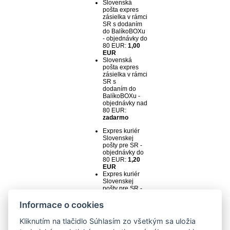
Slovenská
pošta expres
zásielka v rámci
SR s dodaním
do BalíkoBOXu
- objednávky do
80 EUR:
1,00
EUR
Slovenská
pošta expres
zásielka v rámci
SR s
dodaním do
BalíkoBOXu -
objednávky nad
80 EUR:
zadarmo
Expres kuriér
Slovenskej
pošty pre SR -
objednávky do
80 EUR:
1,20
EUR
Expres kuriér
Slovenskej
pošty pre SR -
objednávky nad
80 EUR:
Informace o cookies
zadarmo
Kliknutím na tlačidlo Súhlasím zo všetkým sa uložia