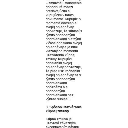
– zmluvné ustanovenia
dohodnuté medzi
predávajúcim a
kupujúcim v tomto
dokumente. Kupujúci v
momente odoslania
svojej objednávky
potvrdzuje, že súhlasí s
týmito obchodnými
podmienkami platnými
v čase odoslania svojej
objednávky a je nimi
viazaný od momentu
uzatvorenia kúpnej
zmluvy. Kupujúci
odoslaním svojej
objednávky potvrdzuje,
že pred uskutočnením
svojej objednávky sa s
týmito obchodnými
podmienkami
oboznámil a s
obchodnými
podmienkami bez
výhrad súhlasí.
3. Spôsob uzatvárania
kúpnej zmluvy
Kúpna zmluva je
uzavretá záväzným
akceptovaním návrhu