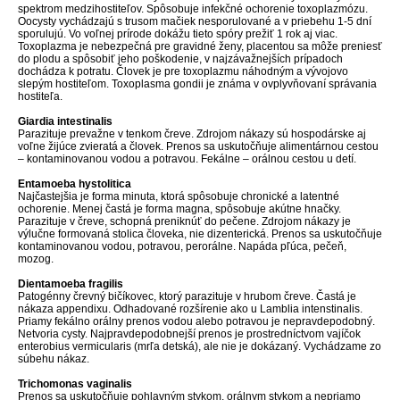
spektrom medzihostiteľov. Spôsobuje infekčné ochorenie toxoplazmózu.
Oocysty vychádzajú s trusom mačiek nesporulované a v priebehu 1-5 dní
sporulujú. Vo voľnej prírode dokážu tieto spóry prežiť 1 rok aj viac.
Toxoplazma je nebezpečná pre gravidné ženy, placentou sa môže preniesť
do plodu a spôsobiť jeho poškodenie, v najzávažnejších prípadoch
dochádza k potratu. Človek je pre toxoplazmu náhodným a vývojovo
slepým hostiteľom. Toxoplasma gondii je známa v ovplyvňovaní správania
hostiteľa.
Giardia intestinalis
Parazituje prevažne v tenkom čreve. Zdrojom nákazy sú hospodárske aj
voľne žijúce zvieratá a človek. Prenos sa uskutočňuje alimentárnou cestou
– kontaminovanou vodou a potravou. Fekálne – orálnou cestou u detí.
Entamoeba hystolitica
Najčastejšia je forma minuta, ktorá spôsobuje chronické a latentné
ochorenie. Menej častá je forma magna, spôsobuje akútne hnačky.
Parazituje v čreve, schopná preniknúť do pečene. Zdrojom nákazy je
výlučne formovaná stolica človeka, nie dizenterická. Prenos sa uskutočňuje
kontaminovanou vodou, potravou, perorálne. Napáda pľúca, pečeň,
mozog.
Dientamoeba fragilis
Patogénny črevný bičíkovec, ktorý parazituje v hrubom čreve. Častá je
nákaza appendixu. Odhadované rozšírenie ako u Lamblia intenstinalis.
Priamy fekálno orálny prenos vodou alebo potravou je nepravdepodobný.
Netvoria cysty. Najpravdepodobnejší prenos je prostredníctvom vajíčok
enterobius vermicularis (mrľa detská), ale nie je dokázaný. Vychádzame zo
súbehu nákaz.
Trichomonas vaginalis
Prenos sa uskutočňuje pohlavným stykom, orálnym stykom a nepriamo