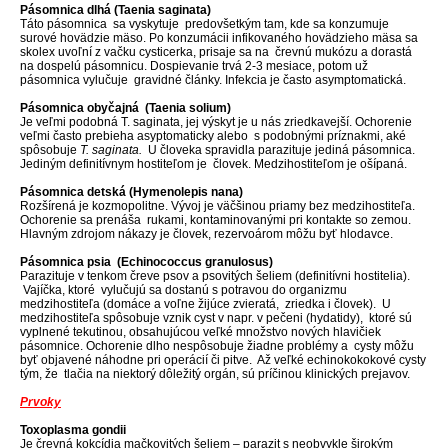
Pásomnica dlhá (Taenia saginata)
Táto pásomnica sa vyskytuje predovšetkým tam, kde sa konzumuje
surové hovädzie mäso. Po konzumácii infikovaného hovädzieho mäsa sa
skolex uvoľní z vačku cysticerka, prisaje sa na črevnú mukózu a dorastá
na dospelú pásomnicu. Dospievanie trvá 2-3 mesiace, potom už
pásomnica vylučuje gravidné články. Infekcia je často asymptomatická.
Pásomnica obyčajná (Taenia solium)
Je veľmi podobná T. saginata, jej výskyt je u nás zriedkavejší. Ochorenie
veľmi často prebieha asyptomaticky alebo s podobnými príznakmi, aké
spôsobuje
T. saginata.
U človeka spravidla parazituje jediná pásomnica.
Jediným definitívnym hostiteľom je človek. Medzihostiteľom je ošípaná.
Pásomnica detská (Hymenolepis nana)
Rozšírená je kozmopolitne. Vývoj je väčšinou priamy bez medzihostiteľa.
Ochorenie sa prenáša rukami, kontaminovanými pri kontakte so zemou.
Hlavným zdrojom nákazy je človek, rezervoárom môžu byť hlodavce.
Pásomnica psia (Echinococcus granulosus)
Parazituje v tenkom čreve psov a psovitých šeliem (definitívni hostitelia).
Vajíčka, ktoré vylučujú sa dostanú s potravou do organizmu
medzihostiteľa (domáce a voľne žijúce zvieratá, zriedka i človek). U
medzihostiteľa spôsobuje vznik cyst v napr. v pečeni (hydatidy), ktoré sú
vyplnené tekutinou, obsahujúcou veľké množstvo nových hlavičiek
pásomnice. Ochorenie dlho nespôsobuje žiadne problémy a cysty môžu
byť objavené náhodne pri operácií či pitve. Až veľké echinokokokové cysty
tým, že tlačia na niektorý dôležitý orgán, sú príčinou klinických prejavov.
Prvoky
Toxoplasma gondii
Je črevná kokcídia mačkovitých šeliem – parazit s neobvykle širokým