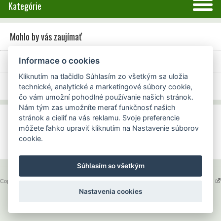
Kategórie
Mohlo by vás zaujímať
Informace o cookies
Úvod
Mohlo by vás zaujímať
Kliknutím na tlačidlo Súhlasím zo všetkým sa uložia
technické, analytické a marketingové súbory cookie,
čo vám umožní pohodlné používanie našich stránok.
Nám tým zas umožníte merať funkčnosť našich
Objednávky
stránok a cieliť na vás reklamu. Svoje preferencie
môžete ľahko upraviť kliknutím na Nastavenie súborov
Informácie
cookie.
Ostatné
Súhlasím so všetkým
Copyright 2015 - 2026 © naturel.sk
Tvorba webshopu - Atomer.sk
Nastavenia cookies