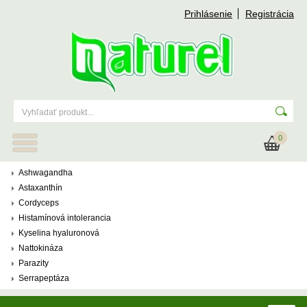
Prihlásenie
Registrácia
0
Ashwagandha
Astaxanthín
Cordyceps
Histamínová intolerancia
Kyselina hyaluronová
Nattokináza
Parazity
Serrapeptáza