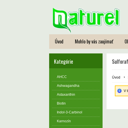
Úvod
Mohlo by vás zaujímať
O
Kategórie
Sulfora
AHCC
Úvod
Ashwagandha
V 
Astaxanthin
Biotin
Indol-3-Carbinol
Karnozín