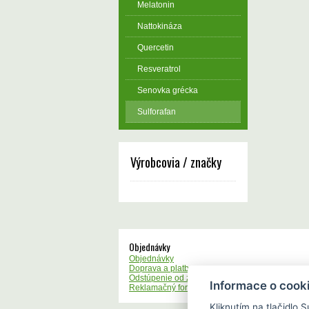
Melatonin
Nattokináza
Quercetin
Resveratrol
Senovka grécka
Sulforafan
Výrobcovia / značky
Objednávky
Objednávky
Doprava a platba
Odstúpenie od zmluvy - vzor
Informace o cook
Reklamačný formulár - vzor
Kliknutím na tlačidlo 