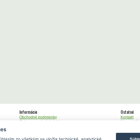
Informácie
Ostatné
Obchodné podmienky
Kontakt
Ochrana osobných údajov
Mapa strán
Cookies
Upozornen
ies
Súhl
Súhlasím zo všetkým sa uložia technické, analytické