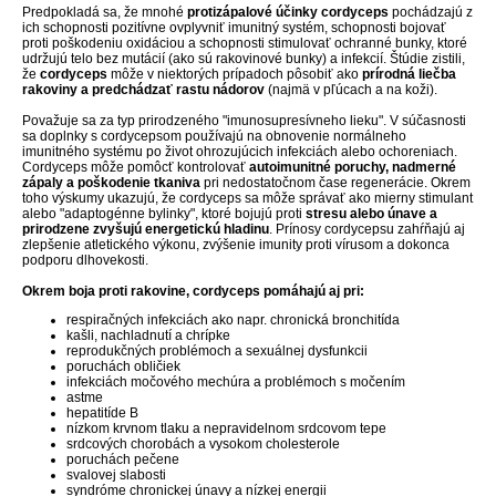
Predpokladá sa, že mnohé
protizápalové účinky cordyceps
pochádzajú z
ich schopnosti pozitívne ovplyvniť imunitný systém, schopnosti bojovať
proti poškodeniu oxidáciou a schopnosti stimulovať ochranné bunky, ktoré
udržujú telo bez mutácií (ako sú rakovinové bunky) a infekcií. Štúdie zistili,
že
cordyceps
môže v niektorých prípadoch pôsobiť ako
prírodná liečba
rakoviny a predchádzať rastu nádorov
(najmä v pľúcach a na koži).
Považuje sa za typ prirodzeného "imunosupresívneho lieku". V súčasnosti
sa doplnky s cordycepsom používajú na obnovenie normálneho
imunitného systému po život ohrozujúcich infekciách alebo ochoreniach.
Cordyceps môže pomôcť kontrolovať
autoimunitné poruchy, nadmerné
zápaly a poškodenie tkaniva
pri nedostatočnom čase regenerácie. Okrem
toho výskumy ukazujú, že cordyceps sa môže správať ako mierny stimulant
alebo "adaptogénne bylinky", ktoré bojujú proti
stresu alebo únave a
prirodzene zvyšujú energetickú hladinu
. Prínosy cordycepsu zahŕňajú aj
zlepšenie atletického výkonu, zvýšenie imunity proti vírusom a dokonca
podporu dlhovekosti.
Okrem boja proti rakovine, cordyceps pomáhajú aj pri:
respiračných infekciách ako napr. chronická bronchitída
kašli, nachladnutí a chrípke
reprodukčných problémoch a sexuálnej dysfunkcii
poruchách obličiek
infekciách močového mechúra a problémoch s močením
astme
hepatitíde B
nízkom krvnom tlaku a nepravidelnom srdcovom tepe
srdcových chorobách a vysokom cholesterole
poruchách pečene
svalovej slabosti
syndróme chronickej únavy a nízkej energii