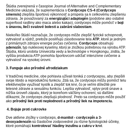
Štúdia zverejnená v časopise Journal of Alternative and Complementary
Medicine ukázala, že suplementácia s
Cordyceps CS-4 (Cordyceps
sinensis)
zlepšila športovú výkonnosť a prispela sa k celkovému zlepšeniu
zdravia. Je považovaný za
energizujúci adaptogén
(podobne ako ostatné
superfood rastliny ako maca alebo kakao), cordyceps môže pomôcť v
boji
s únavou, lieči svalové bolesti a zabráni slabostiam
.
Niekoľko štúdií naznačuje, že cordyceps môže zlepšiť fyzické schopnosti,
vytrvalosť a výdrž, pretože posilňujú zásobovanie tela
ATP
, ktoré je jedným
z primárnych zdrojov energie počas cvičenia.
Cordyceps
obsahujú
adenozín
, typ nukleovej kyseliny, ktorý je zložkou potrebnou na výrobu ATP.
Štúdia, ktorú urobila Univerzita vedy a technológie v Hongkongu, zistila, že
vyššia produkcia ATP pomohla športovcom udržať intenzívne cvičenie a
vytrvalosť na vysokej úrovni.
3. Funguje ako prírodné afrodiziakum
V tradičnej medicíne, obe pohlavia užívali toniká z cordycepsu, aby zlepšili
svoje libido a reprodukčnú funkciu. Zdá sa, že cordyceps môžu pomôcť telu
efektívnejšie využívať kyslík a zlepšiť tok krvi, čo je veľmi dôležité pre
telesné zdravie a sexuálnu funkciu. Lepšia vytrvalosť, vplyv proti únave a
nižšia úroveň zápalu, ktorý je koreňom väčšiny ochorení, sú ďalšími
dôkazmi, že cordyceps zlepšujú plodnosť. Preto sa cordyceps môže použiť
ako
prírodný liek proti neplodnosti a prírodný liek na impotenciu.
4. Bojuje proti cukrovke
Dve aktívne zložky v cordyceps,
d-manitol - cordycepín a 3-
deoxyadenozín
sú čiastočne zodpovedné za rôzne fyziologické účinky,
ktoré pomáhajú
kontrolovať hladiny inzulínu a cukru v krvi
.