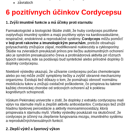
závratoch
6 pozitívnych účinkov Cordycepsu
1. Zvýši imunitné funkcie a má účinky proti starnutiu
Farmakologické a biologické štúdie zistili, že huby cordyceps pozitívne
ovplyvňujú imunitný systém a majú pozitívny vplyv na kardiovaskulárne,
respiračné, endokrinné a reprodukčné systémy.
Cordyceps
môžu pomôcť
v boji proti rakovine a imunologickým poruchám
, pretože obsahujú
polysacharidy znižujúce zápal, modifikované nukleozidy a cyklosporíny.
Štúdie na zvieratách preukázali prínos pre liečbu autoimunitných ochorení
ako je syndróm presakujúceho čreva a protinádorová aktivita pri rôznych
typoch rakoviny, kde sa podávajú buď syntetické alebo prírodné doplnky či
doplnky cordycepsu.
Niektoré výsledky ukazujú, že užívanie cordycepsu počas chemoterapie
alebo po nej môže znížiť symptómy liečby a zvýšiť obranné mechanizmy
organizmu. Existujú tiež dôkazy o tom, že pomáhajú obnoviť normálnu
mobilizáciu tukov a znižujú oxidačné poškodenie, čo prispieva ku takmer
každej chronickej chorobe od srdcových ochorení až k poklesu
kognitívnych schopností.
Výskum Pekinskej univerzite v zistil, že doplnky z extraktu cordycepsu mali
vplyv na starnutie myší a zlepšili aktivitu antioxidantov. Cordyceps tiež znížil
hladinu lipidovej peroxidácie a aktivity monoaminooxidázy, ktorá
prispievala k starnutiu myší. Všetky výsledky poukázali na skutočnosť, že
cordyceps je účinný na zlepšenie fungovania mozgu, imunitného systému
a reprodukčných/sexuálnych funkcií.
2. Zlepší výdrž a športový výkon