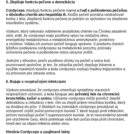
5. Zlepšuje funkciu pečene a detoxikáciu
Cordyceps
zlepšujú funkciu pečene najmä
u ľudí s poškodenou pečeňou
v dôsledku chorôb ako hepatitída B.
Keďže pečeň pomáha odstraňovať
toxíny z tela, zlepšená funkcia pečene je jedným zo spôsobov na zlepšenie
imunitného systému.
Výskum, ktorý vykonalo oddelenie analytickej chémie na Čínskej akadémii
vied, zistil, že cordyceps majú pozitívny vplyv na oxidačný stres,
energetický metabolizmus a metabolizmus aminokyselín, proteínov
a cholínov. Vďaka ich pomoci pečeň funguje správne. V priebehu ôsmich
týždňov podávania cordycepsu sa metabolické poruchy, príznaky
ochorenia pečene a poškodenie srdca výrazne znížili.
Jedným z dôvodov, prečo pozitívne účinky na pečeň a srdce boli
pozorované spoločne, je ten, že zdravšia pečeň zlepšuje trávenie a
využitie mastných kyselín a teda cordyceps zvyšujú hladiny triglyceridov a
sú prínosom pre zdravie srdca.
6. Bojuje s respiračnými infekciami
Výskum preukázal, že cordyceps zmierňujú symptómy viacerých
respiračných ochorení, a teda funguje ako
prírodný liek na chronickú
bronchitídu, kašeľ a astmu
. Užívanie cordyceps môže pomôcť zlepšiť
detoxikáciu a cirkuláciu v tele, čím sa zlepší príjem množstva kyslíka, ktorý
sa dostáva do pľúc. V štúdiách na zvieratách cordyceps preukázali aj
schopnosť zvýšiť počet pomocných buniek T, ktoré bojujú proti infekciám,
pričom nezvyšujú počet T-supresorových buniek. Je to neoceniteľný benefit
pre urýchlenie času, ktorý potrebuje vaše telo počas boja proti chorobám,
hneď ako sa objaví infekcia alebo vírus.
História Cordyceps a zaujímavé fakty