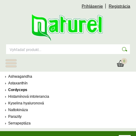
Prihlásenie
Registrácia
0
Ashwagandha
Astaxanthín
Cordyceps
Histamínová intolerancia
Kyselina hyaluronová
Nattokináza
Parazity
Serrapeptáza