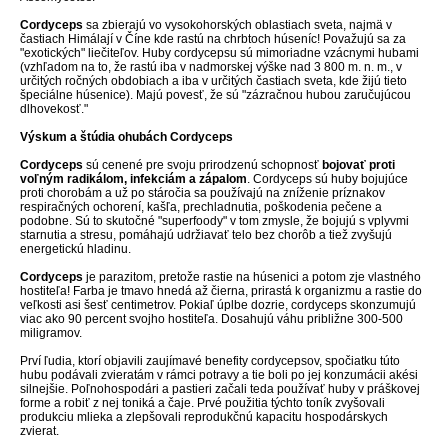
Cordyceps
sa zbierajú vo vysokohorských oblastiach sveta, najmä v
častiach Himálají v Číne kde rastú na chrbtoch húseníc! Považujú sa za
"exotických" liečiteľov. Huby cordycepsu sú mimoriadne vzácnymi hubami
(vzhľadom na to, že rastú iba v nadmorskej výške nad 3 800 m. n. m., v
určitých ročných obdobiach a iba v určitých častiach sveta, kde žijú tieto
špeciálne húsenice). Majú povesť, že sú "zázračnou hubou zaručujúcou
dlhovekosť."
Výskum a štúdia ohubách Cordyceps
Cordyceps
sú cenené pre svoju prirodzenú schopnosť
bojovať proti
voľným radikálom, infekciám a zápalom
. Cordyceps sú huby bojujúce
proti chorobám a už po stáročia sa používajú na zníženie príznakov
respiračných ochorení, kašľa, prechladnutia, poškodenia pečene a
podobne. Sú to skutočné "superfoody" v tom zmysle, že bojujú s vplyvmi
starnutia a stresu, pomáhajú udržiavať telo bez chorôb a tiež zvyšujú
energetickú hladinu.
Cordyceps
je parazitom, pretože rastie na húsenici a potom zje vlastného
hostiteľa! Farba je tmavo hnedá až čierna, prirastá k organizmu a rastie do
veľkosti asi šesť centimetrov. Pokiaľ úplbe dozrie, cordyceps skonzumujú
viac ako 90 percent svojho hostiteľa. Dosahujú váhu približne 300-500
miligramov.
Prví ľudia, ktorí objavili zaujímavé benefity cordycepsov, spočiatku túto
hubu podávali zvieratám v rámci potravy a tie boli po jej konzumácii akési
silnejšie. Poľnohospodári a pastieri začali teda používať huby v práškovej
forme a robiť z nej toniká a čaje. Prvé použitia týchto toník zvyšovali
produkciu mlieka a zlepšovali reprodukčnú kapacitu hospodárskych
zvierat.