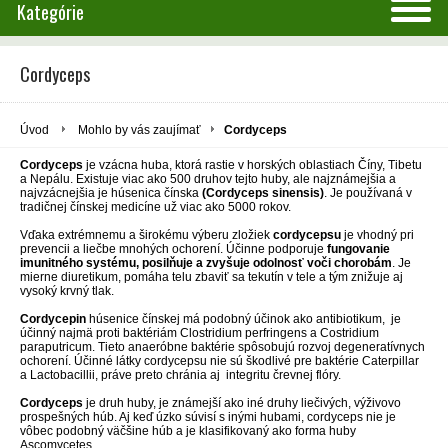
Kategórie
Cordyceps
Úvod
Mohlo by vás zaujímať
Cordyceps
Cordyceps
je vzácna huba, ktorá rastie v horských oblastiach Číny, Tibetu
a Nepálu. Existuje viac ako 500 druhov tejto huby, ale najznámejšia a
najvzácnejšia je húsenica čínska
(Cordyceps sinensis)
. Je používaná v
tradičnej čínskej medicíne už viac ako 5000 rokov.
Vďaka extrémnemu a širokému výberu zložiek
cordycepsu
je vhodný pri
prevencii a liečbe mnohých ochorení. Účinne podporuje
fungovanie
imunitného systému, posilňuje a zvyšuje odolnosť voči chorobám
. Je
mierne diuretikum, pomáha telu zbaviť sa tekutín v tele a tým znižuje aj
vysoký krvný tlak.
Cordycepin
húsenice čínskej má podobný účinok ako antibiotikum, je
účinný najmä proti baktériám Clostridium perfringens a Costridium
paraputricum. Tieto anaeróbne baktérie spôsobujú rozvoj degeneratívnych
ochorení. Účinné látky cordycepsu nie sú škodlivé pre baktérie Caterpillar
a Lactobacillii, práve preto chránia aj integritu črevnej flóry.
Cordyceps
je druh huby, je známejší ako iné druhy liečivých, výživovo
prospešných húb. Aj keď úzko súvisí s inými hubami, cordyceps nie je
vôbec podobný väčšine húb a je klasifikovaný ako forma huby
Ascomycetes.